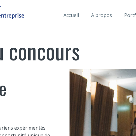
Accueil
A propos
Portf
u concours
e
tariens expérimentés
 opportunité unique de